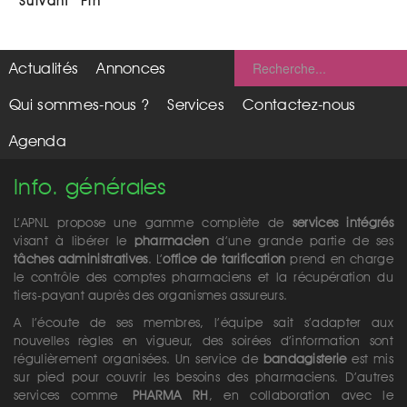
Suivant
Fin
Actualités
Annonces
Qui sommes-nous ?
Services
Contactez-nous
Agenda
Info. générales
L’APNL propose une gamme complète de
services intégrés
visant à libérer le
pharmacien
d’une grande partie de ses
tâches administratives
. L’
office de tarification
prend en charge
le contrôle des comptes pharmaciens et la récupération du
tiers-payant auprès des organismes assureurs.
A l’écoute de ses membres, l’équipe sait s’adapter aux
nouvelles règles en vigueur, des soirées d’information sont
régulièrement organisées. Un service de
bandagisterie
est mis
sur pied pour couvrir les besoins des pharmaciens. D’autres
services comme
PHARMA RH
, en collaboration avec le