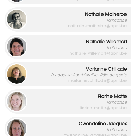
Nathalie Malherbe
Tarificatrice
nathalie.malherbe@apnl.be
Nathalie Willemart
Tarificatrice
nathalie.willemart@apnl.be
Marianne Chiliade
Encodeuse-Administrative- Rôle de garde
marianne.chiliade@apnl.be
Florine Motte
Tarificatrice
florine.motte@apnl.be
Gwendoline Jacques
Tarificatrice
gwendoline.jacques@apnl.be