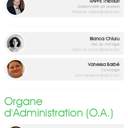
RAPPE Thibault
Gestionnaire de dossiers
thibault.rappe@apnl.be
Bianca Chiuru
Fée du ménage
bianca.chiuru@apnl.be
Vanessa Barbé
Concierge
conciergerie@apnl.be
Organe
d'Administration (O.A.)