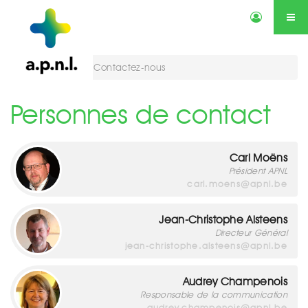
Actualités
Annonces
Qui sommes-nous ?
Services
Vous êtes ici :
Contactez-nous
Contactez-nous
Agenda
Personnes de contact
Carl Moëns
Président APNL
carl.moens@apnl.be
Jean-Christophe Alsteens
Directeur Général
jean-christophe.alsteens@apnl.be
Audrey Champenois
Responsable de la communication
audrey.champenois@apnl.be