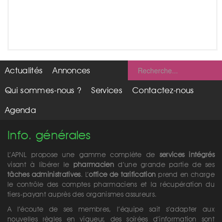
Actualités
Annonces
Qui sommes-nous ?
Services
Contactez-nous
Agenda
Info. générales
L’APNL propose une gamme complète de
services intégrés
visant à libérer le
pharmacien
d’une grande partie de ses
tâches administratives
. L’
office de tarification
prend en charge
le contrôle des comptes pharmaciens et la récupération du
tiers-payant auprès des organismes assureurs.
A l’écoute de ses membres, l’équipe sait s’adapter aux
nouvelles règles en vigueur, des soirées d’information sont