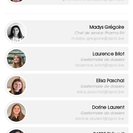
Madys Grégoire
Chef de service Pharma RH
madys.gregoire@apnl.be
Laurence Briot
Gestionnaire de dossiers
laurence.briot@apnl.be
Elisa Paschal
Gestionnaire de dossiers
elisa.paschal@apnl.be
Dorine Laurent
Gestionnaire de dossiers
dorine.laurent@apnl.be