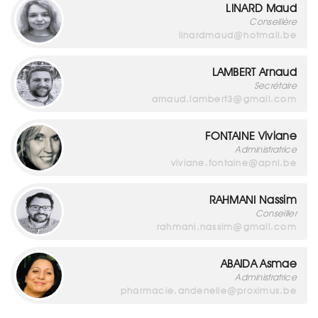
LINARD Maud
Conseillère
linardmaud@hotmail.be
LAMBERT Arnaud
Secrétaire
arnaud.lambert3@gmail.com
FONTAINE Viviane
Administratrice
viviane.fontaine@apnl.be
RAHMANI Nassim
Conseiller
rahmani.nassim@gmail.com
ABAIDA Asmae
Administratrice
pharmacie.andenelle@proximus.be