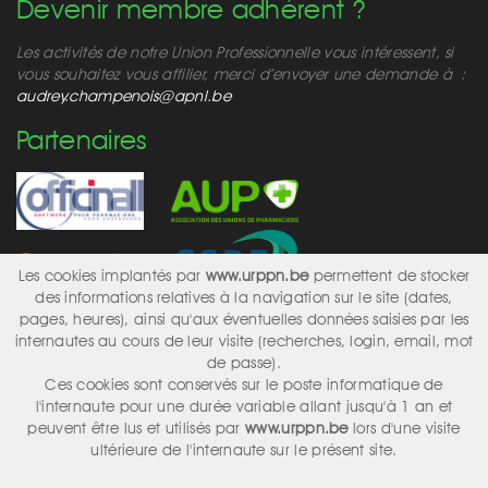
Devenir membre adhérent ?
Les activités de notre Union Professionnelle vous intéressent, si
vous souhaitez vous affilier, merci d’envoyer une demande à :
audrey.champenois@apnl.be
Partenaires
Les cookies implantés par
www.urppn.be
permettent de stocker
des informations relatives à la navigation sur le site (dates,
pages, heures), ainsi qu'aux éventuelles données saisies par les
internautes au cours de leur visite (recherches, login, email, mot
Réseaux sociaux
de passe).
Ces cookies sont conservés sur le poste informatique de
l'internaute pour une durée variable allant jusqu'à 1 an et
peuvent être lus et utilisés par
www.urppn.be
lors d'une visite
ultérieure de l'internaute sur le présent site.