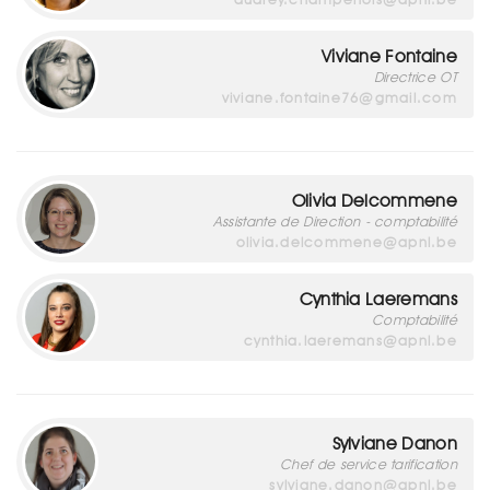
Viviane Fontaine
Directrice OT
viviane.fontaine76@gmail.com
Olivia Delcommene
Assistante de Direction - comptabilité
olivia.delcommene@apnl.be
Cynthia Laeremans
Comptabilité
cynthia.laeremans@apnl.be
Sylviane Danon
Chef de service tarification
sylviane.danon@apnl.be