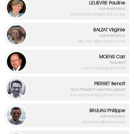
LELIEVRE Pauline
Administratrice
pharmazinnes@outlook.be
BALZAT Virginie
Administratrice
tite_nie1@hotmail.com
MOENS Carl
Président
carl.moens@apnl.be
PIERRET Benoit
Vice-Président luxembourgeois
humapharm@hotmail.com
BRULIAU Philippe
Administrateur
phbruliau@skynet.be