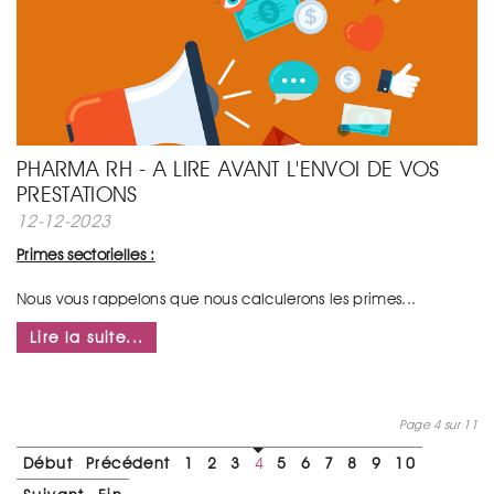
PHARMA RH - A LIRE AVANT L'ENVOI DE VOS
PRESTATIONS
12-12-2023
Primes sectorielles :
Nous vous rappelons que nous calculerons les primes...
Lire la suite...
Page 4 sur 11
Début
Précédent
1
2
3
4
5
6
7
8
9
10