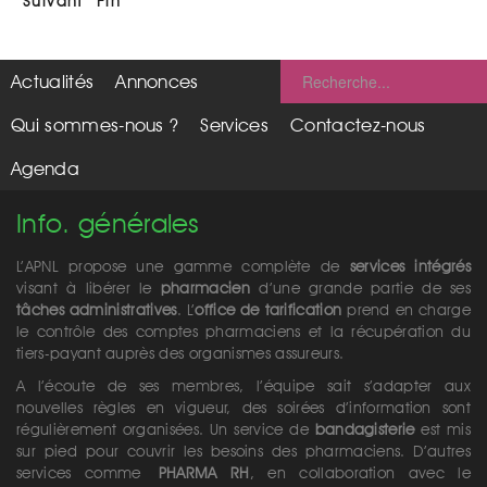
Suivant
Fin
Actualités
Annonces
Qui sommes-nous ?
Services
Contactez-nous
Agenda
Info. générales
L’APNL propose une gamme complète de
services intégrés
visant à libérer le
pharmacien
d’une grande partie de ses
tâches administratives
. L’
office de tarification
prend en charge
le contrôle des comptes pharmaciens et la récupération du
tiers-payant auprès des organismes assureurs.
A l’écoute de ses membres, l’équipe sait s’adapter aux
nouvelles règles en vigueur, des soirées d’information sont
régulièrement organisées. Un service de
bandagisterie
est mis
sur pied pour couvrir les besoins des pharmaciens. D’autres
services comme
PHARMA RH
, en collaboration avec le