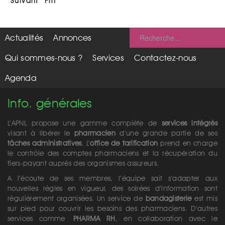
Suivant
Fin
Actualités
Annonces
Qui sommes-nous ?
Services
Contactez-nous
Agenda
Info. générales
L’APNL propose une gamme complète de
services intégrés
visant à libérer le
pharmacien
d’une grande partie de ses
tâches administratives
. L’
office de tarification
prend en charge
le contrôle des comptes pharmaciens et la récupération du
tiers-payant auprès des organismes assureurs.
A l’écoute de ses membres, l’équipe sait s’adapter aux
nouvelles règles en vigueur, des soirées d’information sont
régulièrement organisées. Un service de
bandagisterie
est mis
sur pied pour couvrir les besoins des pharmaciens. D’autres
services comme
PHARMA RH
, en collaboration avec le