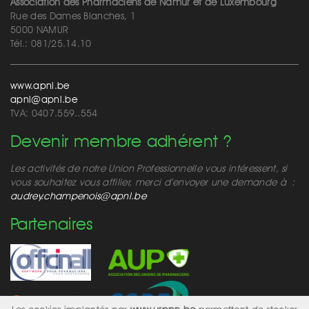
Association des Pharmaciens de Namur et de Luxembourg
Rue des Dames Blanches, 1
5000 NAMUR
Tél.: 081/25.14.10
www.apnl.be
apnl@apnl.be
TVA: 0407.559..554
Devenir membre adhérent ?
Les activités de notre Union Professionnelle vous intéressent, si
vous souhaitez vous affilier, merci d’envoyer une demande à :
audrey.champenois@apnl.be
Partenaires