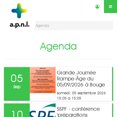
Actualités
Annonces
Qui sommes-nous ?
Services
Vous êtes ici :
Agenda
Contactez-nous
Agenda
Agenda
Grande Journée
05
Rampe-Âge du
05/09/2026 à Bouge
Sep
samedi, 05 septembre 2026
15:05 à 15:05
SSPF - conférence
10
'préparations