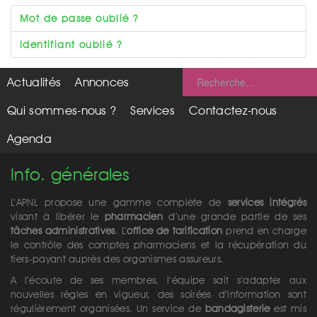
Mot de passe oublié ?
Identifiant oublié ?
Actualités
Annonces
Qui sommes-nous ?
Services
Contactez-nous
Agenda
Info. générales
L’APNL propose une gamme complète de
services intégrés
visant à libérer le
pharmacien
d’une grande partie de ses
tâches administratives
. L’
office de tarification
prend en charge
le contrôle des comptes pharmaciens et la récupération du
tiers-payant auprès des organismes assureurs.
A l’écoute de ses membres, l’équipe sait s’adapter aux
nouvelles règles en vigueur, des soirées d’information sont
régulièrement organisées. Un service de
bandagisterie
est mis