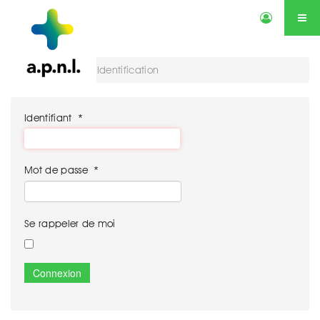
Actualités
Annonces
Qui sommes-nous ?
Services
Vous êtes ici :
Identification
Contactez-nous
Agenda
Identifiant
*
Mot de passe
*
Se rappeler de moi
Connexion