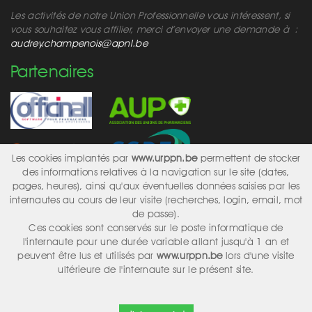
Les activités de notre Union Professionnelle vous intéressent, si
vous souhaitez vous affilier, merci d’envoyer une demande à :
audrey.champenois@apnl.be
Partenaires
Les cookies implantés par
www.urppn.be
permettent de stocker
des informations relatives à la navigation sur le site (dates,
pages, heures), ainsi qu'aux éventuelles données saisies par les
internautes au cours de leur visite (recherches, login, email, mot
Réseaux sociaux
de passe).
Ces cookies sont conservés sur le poste informatique de
l'internaute pour une durée variable allant jusqu'à 1 an et
peuvent être lus et utilisés par
www.urppn.be
lors d'une visite
ultérieure de l'internaute sur le présent site.
Design & Conception
Alka
2017 | © 2026 APNL