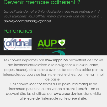
Devenir membre adhérent ?
Les activités de notre Union Professionnelle vous intéressent, si
vous souhaitez vous affilier, merci d’envoyer une demande à :
audrey.champenois@apnl.be
Partenaires
Les cookies implantés par
www.urppn.be
permettent de stocker
des informations relatives à la navigation sur le site (dates,
pages, heures), ainsi qu'aux éventuelles données saisies par les
internautes au cours de leur visite (recherches, login, email, mot
Réseaux sociaux
de passe).
Ces cookies sont conservés sur le poste informatique de
l'internaute pour une durée variable allant jusqu'à 1 an et
peuvent être lus et utilisés par
www.urppn.be
lors d'une visite
ultérieure de l'internaute sur le présent site.