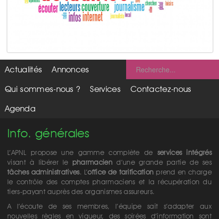
Actualités
Annonces
Qui sommes-nous ?
Services
Contactez-nous
Agenda
Info. générales
L’APNL propose une gamme complète de
services intégrés
visant à libérer le
pharmacien
d’une grande partie de ses
tâches administratives
. L’
office de tarification
prend en charge
le contrôle des comptes pharmaciens et la récupération du
tiers-payant auprès des organismes assureurs.
A l’écoute de ses membres, l’équipe sait s’adapter aux
nouvelles règles en vigueur, des soirées d’information sont