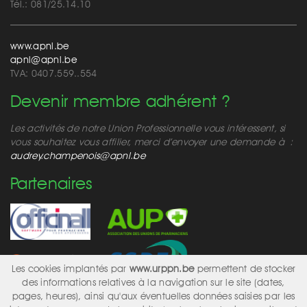
Tél.: 081/25.14.10
www.apnl.be
apnl@apnl.be
TVA: 0407.559..554
Devenir membre adhérent ?
Les activités de notre Union Professionnelle vous intéressent, si
vous souhaitez vous affilier, merci d’envoyer une demande à :
audrey.champenois@apnl.be
Partenaires
Les cookies implantés par
www.urppn.be
permettent de stocker
des informations relatives à la navigation sur le site (dates,
pages, heures), ainsi qu'aux éventuelles données saisies par les