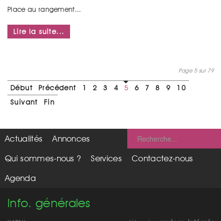
Place au rangement...
Lire la suite...
Page 5 sur 79
Début
Précédent
1
2
3
4
5
6
7
8
9
10
Suivant
Fin
Actualités
Annonces
Qui sommes-nous ?
Services
Contactez-nous
Agenda
Info. générales