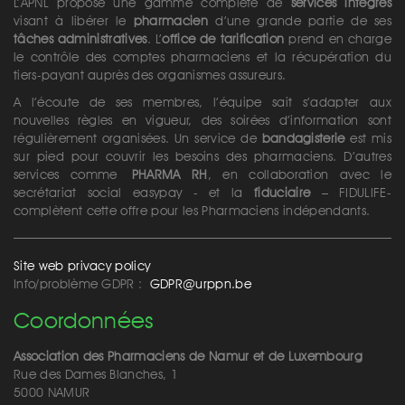
L’APNL propose une gamme complète de
services intégrés
visant à libérer le
pharmacien
d’une grande partie de ses
tâches administratives
. L’
office de tarification
prend en charge
le contrôle des comptes pharmaciens et la récupération du
tiers-payant auprès des organismes assureurs.
A l’écoute de ses membres, l’équipe sait s’adapter aux
nouvelles règles en vigueur, des soirées d’information sont
régulièrement organisées. Un service de
bandagisterie
est mis
sur pied pour couvrir les besoins des pharmaciens. D’autres
services comme
PHARMA RH
, en collaboration avec le
secrétariat social easypay - et la
fiduciaire
– FIDULIFE-
complètent cette offre pour les Pharmaciens indépendants.
Site web privacy policy
Info/problème GDPR :
GDPR@urppn.be
Coordonnées
Association des Pharmaciens de Namur et de Luxembourg
Rue des Dames Blanches, 1
5000 NAMUR