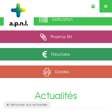
Tarification
Actualités
Annonces
Qui sommes-nous ?
Services
Contactez-nous
Agenda
Pharma RH
Fiduciaire
Gardes
Actualités
Retourner aux actualités