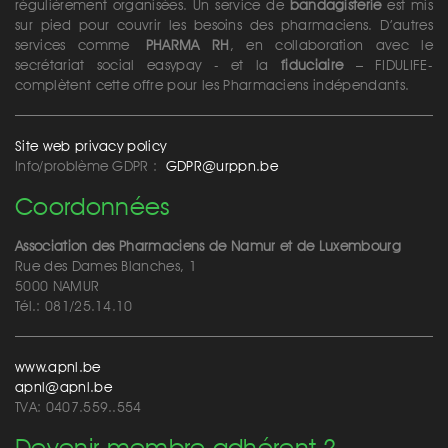
régulièrement organisées. Un service de
bandagisterie
est mis
sur pied pour couvrir les besoins des pharmaciens. D’autres
services comme
PHARMA RH
, en collaboration avec le
secrétariat social easypay - et la
fiduciaire
– FIDULIFE-
complètent cette offre pour les Pharmaciens indépendants.
Site web privacy policy
Info/problème GDPR :
GDPR@urppn.be
Coordonnées
Association des Pharmaciens de Namur et de Luxembourg
Rue des Dames Blanches, 1
5000 NAMUR
Tél.: 081/25.14.10
www.apnl.be
apnl@apnl.be
TVA: 0407.559..554
Devenir membre adhérent ?