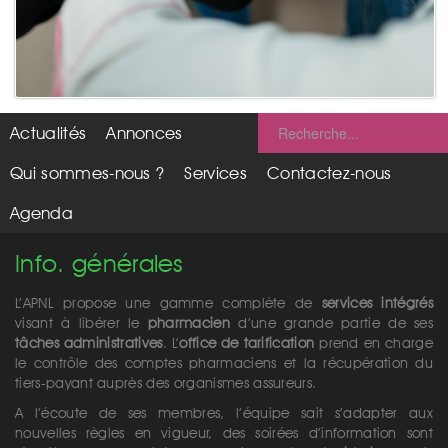
Actualités
Annonces
Qui sommes-nous ?
Services
Contactez-nous
Agenda
Info. générales
L’APNL propose une gamme complète de
services intégrés
visant à libérer le
pharmacien
d’une grande partie de ses
tâches administratives
. L’
office de tarification
prend en charge
le contrôle des comptes pharmaciens et la récupération du
tiers-payant auprès des organismes assureurs.
A l’écoute de ses membres, l’équipe sait s’adapter aux
nouvelles règles en vigueur, des soirées d’information sont