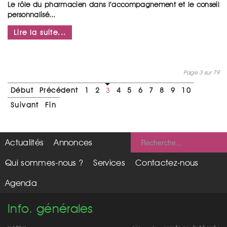
Le rôle du pharmacien dans l’accompagnement et le conseil
personnalisé...
Lire la suite...
Page 3 sur 79
Début
Précédent
1
2
3
4
5
6
7
8
9
10
Suivant
Fin
Actualités
Annonces
Qui sommes-nous ?
Services
Contactez-nous
Agenda
Info. générales