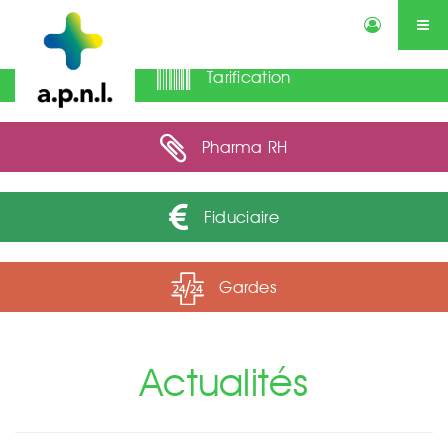
Tarification
Actualités
Annonces
Qui sommes-nous ?
Services
Contactez-nous
Agenda
Pharma RH
Fiduciaire
Gardes
Actualités