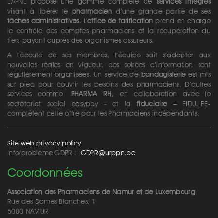
L’APNL propose une gamme complète de
services intégrés
visant à libérer le
pharmacien
d’une grande partie de ses
tâches administratives
. L’
office de tarification
prend en charge
le contrôle des comptes pharmaciens et la récupération du
tiers-payant auprès des organismes assureurs.
A l’écoute de ses membres, l’équipe sait s’adapter aux
nouvelles règles en vigueur, des soirées d’information sont
régulièrement organisées. Un service de
bandagisterie
est mis
sur pied pour couvrir les besoins des pharmaciens. D’autres
services comme
PHARMA RH
, en collaboration avec le
secrétariat social easypay - et la
fiduciaire
– FIDULIFE-
complètent cette offre pour les Pharmaciens indépendants.
Site web privacy policy
Info/problème GDPR :
GDPR@urppn.be
Coordonnées
Association des Pharmaciens de Namur et de Luxembourg
Rue des Dames Blanches, 1
5000 NAMUR