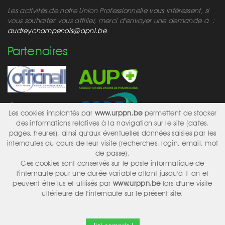
Les activités de notre Union Professionnelle vous intéressent, si
vous souhaitez vous affilier, merci d’envoyer une demande à :
audrey.champenois@apnl.be
Partenaires
Les cookies implantés par
www.urppn.be
permettent de stocker
des informations relatives à la navigation sur le site (dates,
pages, heures), ainsi qu'aux éventuelles données saisies par les
internautes au cours de leur visite (recherches, login, email, mot
Réseaux sociaux
de passe).
Ces cookies sont conservés sur le poste informatique de
l'internaute pour une durée variable allant jusqu'à 1 an et
peuvent être lus et utilisés par
www.urppn.be
lors d'une visite
ultérieure de l'internaute sur le présent site.
Design & Conception
Alka
2017 | © 2026 APNL