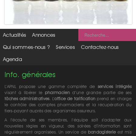
Actualités
Annonces
Qui sommes-nous ?
Services
Contactez-nous
Agenda
Info. générales
L’APNL propose une gamme complète de
services intégrés
visant à libérer le
pharmacien
d’une grande partie de ses
tâches administratives
. L’
office de tarification
prend en charge
le contrôle des comptes pharmaciens et la récupération du
tiers-payant auprès des organismes assureurs.
A l’écoute de ses membres, l’équipe sait s’adapter aux
nouvelles règles en vigueur, des soirées d’information sont
régulièrement organisées. Un service de
bandagisterie
est mis