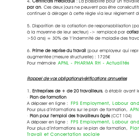
4.
Certificats médicaux
: La possibilité pour un travai
par an
. Ces deux jours ne peuvent pas être consécutif
continuer à déroger à cette règle via leur règlement de
5. Disparition de la cotisation de responsabilisation (
à la moyenne de leur secteur) -> remplacé par
cotisa
>50 ans) = 30% de ‘l’indemnité de maladie des travai
6.
Prime de reprise du travail
(pour employeur qui repr
augmentée (mesure structurelle) : 1725€
Pour mémoire
APNL - PHARMA RH - Actualités
Rappel de vos obligations/vérifications annuelles
1.
Entreprises de + de 20 travailleurs
, à établir avant 
·
Plan de formation
A déposer en ligne :
FPS Employment, Labour and 
Pour plus d’informations sur le plan de formation,
APN
·
Plan pour l’emploi des travailleurs âgés
(CCT 104)
A déposer en ligne :
FPS Employment, Labour and 
Pour plus d’informations sur le plan de formation,
Pla
Travail et Concertation sociale