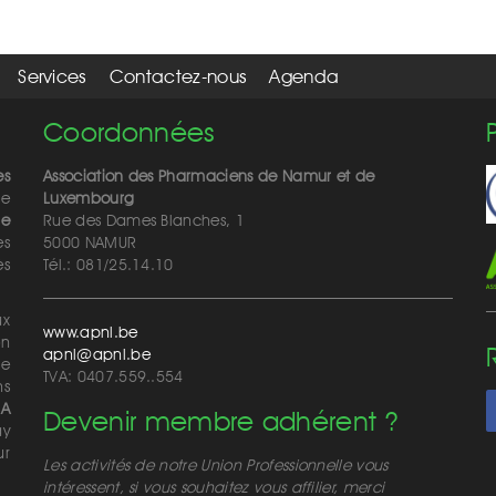
Services
Contactez-nous
Agenda
Coordonnées
es
Association des Pharmaciens de Namur et de
de
Luxembourg
de
Rue des Dames Blanches, 1
es
5000 NAMUR
ès
Tél.: 081/25.14.10
ux
www.apnl.be
on
apnl@apnl.be
de
TVA: 0407.559..554
ns
MA
Devenir membre adhérent ?
ay
ur
Les activités de notre Union Professionnelle vous
intéressent, si vous souhaitez vous affilier, merci