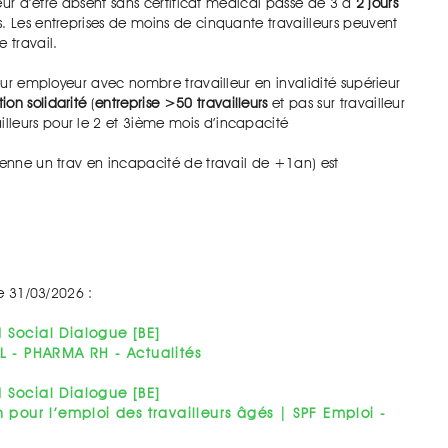
lleur d’être absent sans certificat médical passe de 3 à
2 jours
s. Les entreprises de moins de cinquante travailleurs peuvent
 travail.
pour employeur avec nombre travailleur en invalidité supérieur
tion solidarité
(
entreprise >50 travailleurs
et pas sur travailleur
lleurs pour le 2 et 3ième mois d’incapacité
enne un trav en incapacité de travail de +1an) est
le 31/03/2026 :
Social Dialogue [BE]
L - PHARMA RH - Actualités
Social Dialogue [BE]
n pour l’emploi des travailleurs âgés | SPF Emploi -