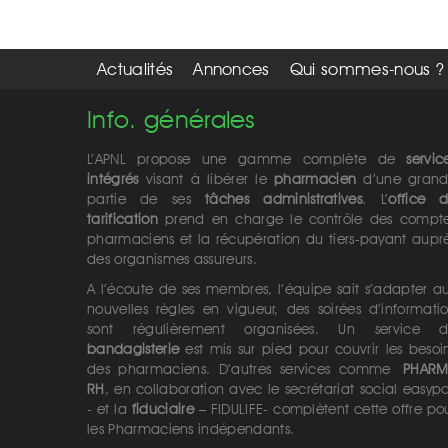
Actualités
Annonces
Qui sommes-nous ?
Info. générales
L’APNL propose une gamme complète de
servic
intégrés
visant à libérer le
pharmacien
d’une gran
partie de ses
tâches administratives
. L’
office 
tarification
prend en charge le contrôle des compt
pharmaciens et la récupération du tiers-payant aupr
des organismes assureurs.
A l’écoute de ses membres, l’équipe sait s’adapter a
nouvelles règles en vigueur, des soirées d’informati
sont régulièrement organisées. Un service 
bandagisterie
est mis sur pied pour couvrir les besoi
des pharmaciens. D’autres services comme
PHAR
RH
, en collaboration avec le secrétariat social easyp
- et la
fiduciaire
– FIDULIFE- complètent cette offre po
les Pharmaciens indépendants.