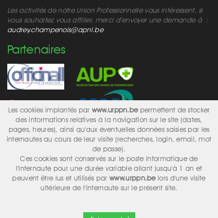
Les activités de notre Union Professionnelle vous intéressent, si
vous souhaitez vous affilier, merci d’envoyer une demande à :
audrey.champenois@apnl.be
Partenaires
Les cookies implantés par
www.urppn.be
permettent de stocker
des informations relatives à la navigation sur le site (dates,
pages, heures), ainsi qu'aux éventuelles données saisies par les
internautes au cours de leur visite (recherches, login, email, mot
Réseaux sociaux
de passe).
Ces cookies sont conservés sur le poste informatique de
l'internaute pour une durée variable allant jusqu'à 1 an et
peuvent être lus et utilisés par
www.urppn.be
lors d'une visite
ultérieure de l'internaute sur le présent site.
Design & Conception
Alka
2017 | © 2026 APNL