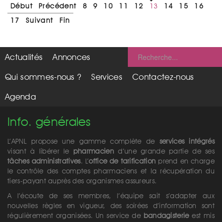
Début
Précédent
8
9
10
11
12
13
14
15
16
17
Suivant
Fin
Actualités
Annonces
Qui sommes-nous ?
Services
Contactez-nous
Agenda
Info. générales
L’APNL propose une gamme complète de
services intégrés
visant à libérer le
pharmacien
d’une grande partie de ses
tâches administratives
. L’
office de tarification
prend en charge
le contrôle des comptes pharmaciens et la récupération du
tiers-payant auprès des organismes assureurs.
A l’écoute de ses membres, l’équipe sait s’adapter aux
nouvelles règles en vigueur, des soirées d’information sont
régulièrement organisées. Un service de
bandagisterie
est mis