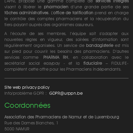
L’APNL propose une gamme complète de
services intégrés
visant à libérer le
pharmacien
d’une grande partie de ses
tâches administratives
. L’
office de tarification
prend en charge
le contrôle des comptes pharmaciens et la récupération du
tiers-payant auprès des organismes assureurs.
A l’écoute de ses membres, l’équipe sait s’adapter aux
nouvelles règles en vigueur, des soirées d’information sont
régulièrement organisées. Un service de
bandagisterie
est mis
sur pied pour couvrir les besoins des pharmaciens. D’autres
services comme
PHARMA RH
, en collaboration avec le
secrétariat social easypay - et la
fiduciaire
– FIDULIFE-
complètent cette offre pour les Pharmaciens indépendants.
Site web privacy policy
Info/problème GDPR :
GDPR@urppn.be
Coordonnées
Association des Pharmaciens de Namur et de Luxembourg
Rue des Dames Blanches, 1
5000 NAMUR