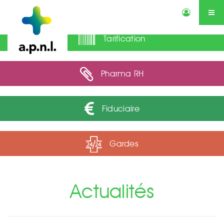
Tarification
Actualités
Annonces
Qui sommes-nous ?
Services
Contactez-nous
Agenda
Pharma RH
Fiduciaire
Gardes
Actualités