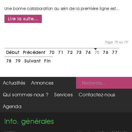
Une bonne collaboration au sein de la première ligne est...
Lire la suite...
Page 75 sur 79
Début
Précédent
70
71
72
73
74
75
76
77
78
79
Suivant
Fin
Actualités
Annonces
Qui sommes-nous ?
Services
Contactez-nous
Agenda
Info. générales