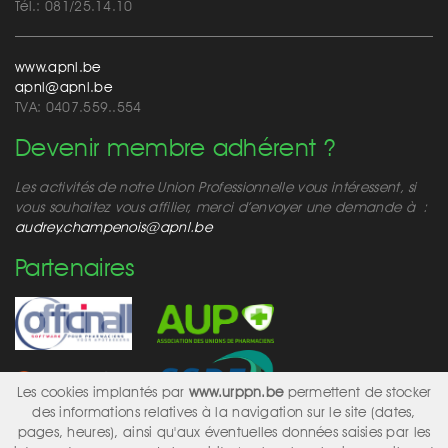
Tél.: 081/25.14.10
www.apnl.be
apnl@apnl.be
TVA: 0407.559..554
Devenir membre adhérent ?
Les activités de notre Union Professionnelle vous intéressent, si
vous souhaitez vous affilier, merci d’envoyer une demande à :
audrey.champenois@apnl.be
Partenaires
Les cookies implantés par
www.urppn.be
permettent de stocker
des informations relatives à la navigation sur le site (dates,
pages, heures), ainsi qu'aux éventuelles données saisies par les