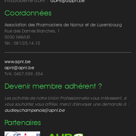
Info/problème GDPR :
GDPR@urppn.be
Coordonnées
Association des Pharmaciens de Namur et de Luxembourg
Rue des Dames Blanches, 1
5000 NAMUR
Tél.: 081/25.14.10
www.apnl.be
apnl@apnl.be
TVA: 0407.559..554
Devenir membre adhérent ?
Les activités de notre Union Professionnelle vous intéressent, si
vous souhaitez vous affilier, merci d’envoyer une demande à :
audrey.champenois@apnl.be
Partenaires