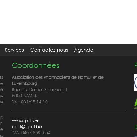
Services
Contactez-nous
Agenda
Coordonnées
es
Association des Pharmaciens de Namur et de
de
Luxembourg
de
Rue des Dames Blanches, 1
es
5000 NAMUR
ès
Tél.: 081/25.14.10
ux
www.apnl.be
on
apnl@apnl.be
de
TVA: 0407.559..554
ns