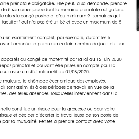
aine prénatale obligatoire. Elle peut, à sa demande, prendre
de 5 semaines précédant la semaine prénatale obligatoire.
te alors le congé postnatal d’au minimum 9 semaines qui
 facultatif qui n’a pas été utilisé et avec un maximum de 5
l ou en écartement complet, par exemple, durant les 6
ouvent amenées à perdre un certain nombre de jours de leur
 apportés au congé de maternité par la loi du 12 juin 2020
 repos prénatal et pouvant être prises en compte pour la
gueur avec un effet rétroactif au 01/03/2020.
rce majeure, le chômage économique des employés,
ail sont assimilés à des périodes de travail en vue de la
, des telles absences, lorsqu’elles interviennent dans la
.
nnelle constitue un risque pour la grossesse ou pour votre
risque et décider d’écarter la travailleuse de son poste de
rge par sa mutualité. Pensez à prendre contact avec votre