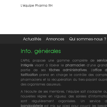
L'équipe Pharma RH
Actualités
Annonces
Qui sommes-nous ?
Info. générales
L’APNL propose une gamme complète de
servic
intégrés
visant à libérer le
pharmacien
d’une gran
partie de ses
tâches administratives
. L’
office 
tarification
prend en charge le contrôle des compt
pharmaciens et la récupération du tiers-payant aupr
des organismes assureurs.
A l’écoute de ses membres, l’équipe sait s’adapter a
nouvelles règles en vigueur, des soirées d’informati
sont régulièrement organisées. Un service 
bandagisterie
est mis sur pied pour couvrir les besoi