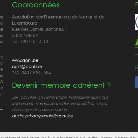
Coordonnées
es
Association des Pharmaciens de Namur et de
de
Luxembourg
de
Rue des Dames Blanches, 1
es
5000 NAMUR
ès
Tél.: 081/25.14.10
ux
www.apnl.be
on
apnl@apnl.be
de
TVA: 0407.559..554
ns
MA
Devenir membre adhérent ?
ay
ur
Les activités de notre Union Professionnelle vous
intéressent, si vous souhaitez vous affilier, merci
d’envoyer une demande à :
audrey.champenois@apnl.be