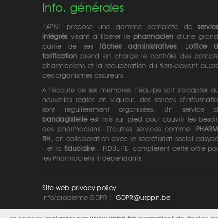
Info. générales
L’APNL propose une gamme complète de
servic
intégrés
visant à libérer le
pharmacien
d’une gran
partie de ses
tâches administratives
. L’
office 
tarification
prend en charge le contrôle des compt
pharmaciens et la récupération du tiers-payant aupr
des organismes assureurs.
A l’écoute de ses membres, l’équipe sait s’adapter a
nouvelles règles en vigueur, des soirées d’informati
sont régulièrement organisées. Un service 
bandagisterie
est mis sur pied pour couvrir les besoi
des pharmaciens. D’autres services comme
PHAR
RH
, en collaboration avec le secrétariat social easyp
- et la
fiduciaire
– FIDULIFE- complètent cette offre po
les Pharmaciens indépendants.
Site web privacy policy
Info/problème GDPR :
GDPR@urppn.be