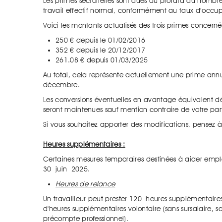
Les primes sectorielles sont dues au prorata du nombre 
travail effectif normal, conformément au taux d’occup
Voici les montants actualisés des trois primes concern
250 € depuis le 01/02/2016
352 € depuis le 20/12/2017
261.08 € depuis 01/03/2025
Au total, cela représente actuellement une prime annue
décembre.
Les conversions éventuelles en avantage équivalent déj
seront maintenues sauf mention contraire de votre par
Si vous souhaitez apporter des modifications, pensez à 
Heures supplémentaires :
Certaines mesures temporaires destinées à aider employe
30 juin 2025.
Heures de relance
Un travailleur peut prester 120 heures supplémentaire
d'heures supplémentaires volontaire (sans sursalaire, s
précompte professionnel).