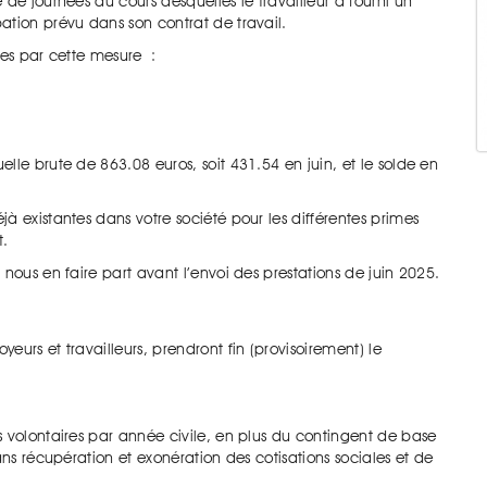
de journées au cours desquelles le travailleur a fourni un
ation prévu dans son contrat de travail.
ées par cette mesure :
lle brute de 863.08 euros, soit 431.54 en juin, et le solde en
à existantes dans votre société pour les différentes primes
t.
nous en faire part avant l’envoi des prestations de juin 2025.
urs et travailleurs, prendront fin (provisoirement) le
s volontaires par année civile, en plus du contingent de base
ans récupération et exonération des cotisations sociales et de