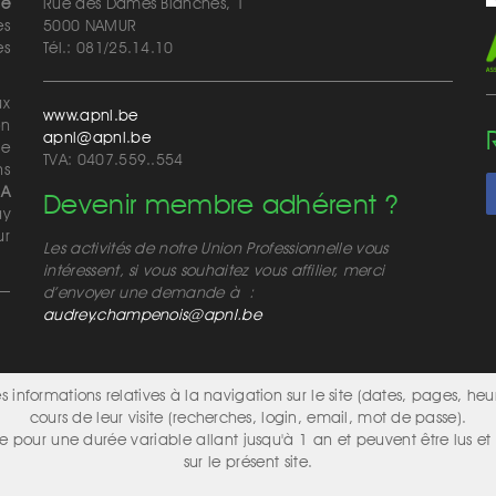
de
Rue des Dames Blanches, 1
es
5000 NAMUR
ès
Tél.: 081/25.14.10
ux
www.apnl.be
on
apnl@apnl.be
de
TVA: 0407.559..554
ns
MA
Devenir membre adhérent ?
ay
ur
Les activités de notre Union Professionnelle vous
intéressent, si vous souhaitez vous affilier, merci
d’envoyer une demande à :
audrey.champenois@apnl.be
 informations relatives à la navigation sur le site (dates, pages, heu
cours de leur visite (recherches, login, email, mot de passe).
e pour une durée variable allant jusqu'à 1 an et peuvent être lus et 
sur le présent site.