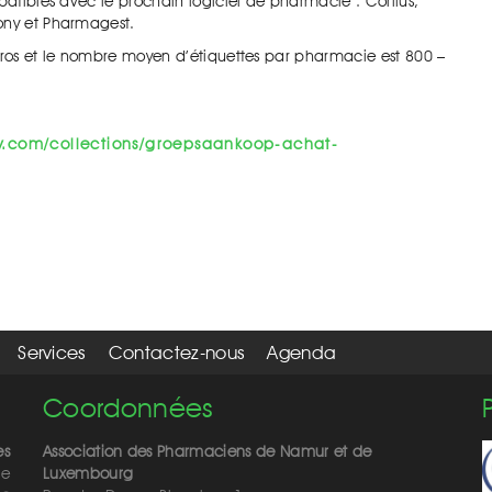
mpatibles avec le prochain logiciel de pharmacie : Corilus,
mony et Pharmagest.
euros et le nombre moyen d’étiquettes par pharmacie est 800 –
fy.com/collections/groepsaankoop-achat-
Services
Contactez-nous
Agenda
Coordonnées
es
Association des Pharmaciens de Namur et de
de
Luxembourg