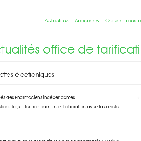
Actualités
Annonces
Qui sommes-n
\
Pharmacie 3.0 - achat groupé étiquettes électroniques
tualités office de tarificat
ttes électroniques
pés des Pharmaciens indépendantes
tiquetage électronique, en collaboration avec la société