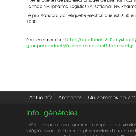
- Les étiquettes de prix éléctroniques de DIGI sont co
Farmad NV, Ipharma Logistics SA, Officinall NV, Phar
Le prix standard par étiquette électronique est 9,50 
1000.
Pour commander :
https://apotheek-3-0.myshopi
groupe/products/fr-electronic-shelf-labels-digi
Actualités
Annonces
Qui sommes-nous ?
Info. générales
L’APNL propose une gamme complète de
servic
intégrés
visant à libérer le
pharmacien
d’une gran