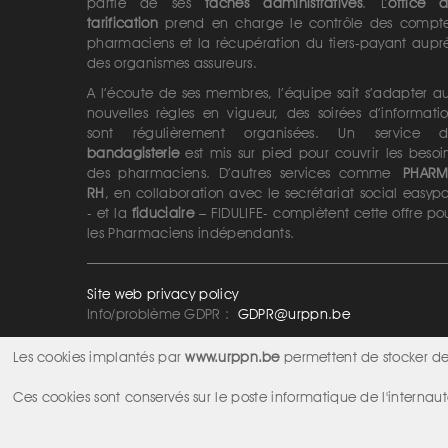
partie de ses
tâches administratives
. L’
office 
tarification
prend en charge le contrôle des compt
pharmaciens et la récupération du tiers-payant aupr
des organismes assureurs.
A l’écoute de ses membres, l’équipe sait s’adapter a
nouvelles règles en vigueur, des soirées d’informati
sont régulièrement organisées. Un service 
bandagisterie
est mis sur pied pour couvrir les besoi
des pharmaciens. D’autres services comme
PHAR
RH
, en collaboration avec le secrétariat social easyp
- et la
fiduciaire
– FIDULIFE- complètent cette offre po
les Pharmaciens indépendants.
Site web privacy policy
Info/problème GDPR :
GDPR@urppn.be
Les cookies implantés par
www.urppn.be
permettent de stocker des
Ces cookies sont conservés sur le poste informatique de l'internaut