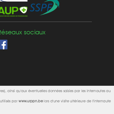
Réseaux sociaux
res), ainsi qu'aux éventuelles données saisies par les internautes au
Design & Conception
Alka
2017 | © 2026 APNL
utilisés par
www.urppn.be
lors d'une visite ultérieure de l'internaute