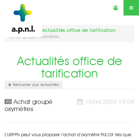
Actualités
Annonces
Qui sommes-nous ?
Services
Vous êtes ici :
Actualités office de tarification
\
Achat groupé oxymètres
Contactez-nous
Agenda
Actualités office de
tarification
Retourner aux actualités
Achat groupé
18/04/2020 15:09
oxymètres
L’URPPN peut vous proposer l’achat d’oxymètre PULOX tels que