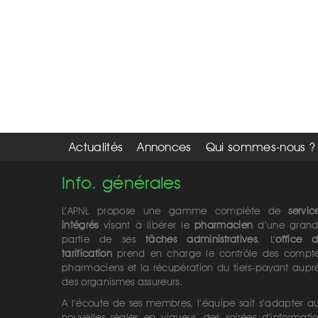
Actualités
Annonces
Qui sommes-nous ?
Info. générales
L’APNL propose une gamme complète de
servic
intégrés
visant à libérer le
pharmacien
d’une gran
partie de ses
tâches administratives
. L’
office 
tarification
prend en charge le contrôle des compt
pharmaciens et la récupération du tiers-payant aupr
des organismes assureurs.
A l’écoute de ses membres, l’équipe sait s’adapter a
nouvelles règles en vigueur, des soirées d’informati