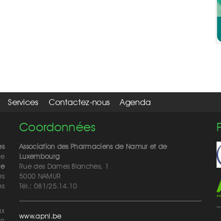
Services
Contactez-nous
Agenda
Coordonnées
es
Association des Pharmaciens de Namur et de
de
Luxembourg
de
Rue des Dames Blanches, 1
es
5000 NAMUR
ès
Tél.: 081/25.14.10
ux
www.apnl.be
on