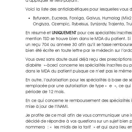
d’appliquer le tiers-payant.
Voici la liste des antidiabétiques pour lesquelles vous de
Byfureon, Eucreas, Forxiga, Galvus, Humalog (Mix
Onglyza, Ozempic, Rybelsus, Synjardy, Trajenta, Tru
En résumé et
UNIQUEMENT
pour ces spécialités inscrite
mention TSD se trouve bien dans le MDA du patient. Si n
un reçu 704 ou annexe 30 afin qu’il se fasse rembours
bien été écrite en toute lettre par le médecin sur l’or
Vous avez sans doute aussi déjà reçu des prescriptio
diabète »-àceci concerne les spécialités inscrites au
dans le MDA du patient puisque ce n’est pas le même 
En outre, l’autorisation pour les spécialités à base d
remplacée par une autorisation de type « e », ce qu
période de 12 mois.
En ce qui concerne le remboursement des spécialités im
mise à jour de l’INAMI.
Je profite de ce mail afin de vous communiquer une i
décidé de répondre à vos questions sur un sujet bien p
nommera : « les midis de la tarif » et qui aura lieu e