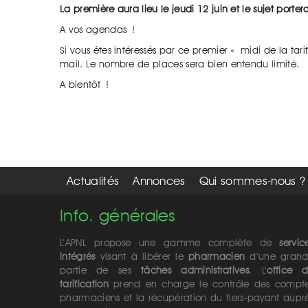
La première aura lieu le jeudi 12 juin et le sujet port
A vos agendas !
Si vous êtes intéressés par ce premier « midi de la ta
mail. Le nombre de places sera bien entendu limité.
A bientôt !
Actualités
Annonces
Qui sommes-nous ?
Info. générales
L’APNL propose une gamme complète de
servic
intégrés
visant à libérer le
pharmacien
d’une gran
partie de ses
tâches administratives
. L’
office 
tarification
prend en charge le contrôle des compt
pharmaciens et la récupération du tiers-payant aupr