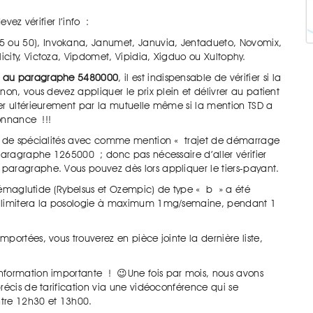
vez vérifier l’info :
25 ou 50), Invokana, Janumet, Januvia, Jentadueto, Novomix,
licity, Victoza, Vipdomet, Vipidia, Xigduo ou Xultophy.
s
au paragraphe 5480000
, il est indispensable de vérifier si la
on, vous devez appliquer le prix plein et délivrer au patient
er ultérieurement par la mutuelle même si la mention TSD a
donnance !!!
ns de spécialités avec comme mention « trajet de démarrage
 paragraphe 1265000 ; donc pas nécessaire d’aller vérifier
paragraphe. Vous pouvez dès lors appliquer le tiers-payant.
e sémaglutide (Rybelsus et Ozempic) de type « b » a été
i limitera la posologie à maximum 1mg/semaine, pendant 1
portées, vous trouverez en pièce jointe la dernière liste,
nformation importante ! 😉Une fois par mois, nous avons
récis de tarification via une vidéoconférence qui se
ntre 12h30 et 13h00.