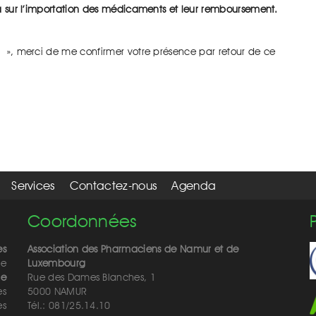
era sur l’importation des médicaments et leur remboursement.
rif », merci de me confirmer votre présence par retour de ce
Services
Contactez-nous
Agenda
Coordonnées
es
Association des Pharmaciens de Namur et de
de
Luxembourg
de
Rue des Dames Blanches, 1
es
5000 NAMUR
ès
Tél.: 081/25.14.10