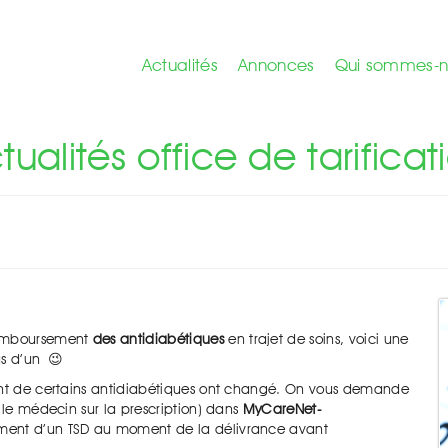
Actualités
Annonces
Qui sommes-n
\
NEW ! Les midis de la tarif - 12 juin
tualités office de tarificat
 remboursement
des antidiabétiques
en trajet de soins, voici une
us d’un 😉
ent de certains antidiabétiques ont changé. On vous demande
 le médecin sur la prescription) dans
MyCareNet-
vement d’un TSD au moment de la délivrance avant