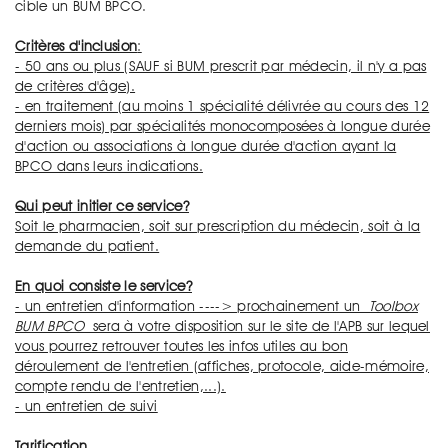
cible un BUM BPCO.
Critères d'inclusion
:
- 50 ans ou plus (SAUF si BUM prescrit par médecin, il n'y a pas
de critères d'âge).
- en traitement (au moins 1 spécialité délivrée au cours des 12
derniers mois) par spécialités monocomposées à longue durée
d'action ou associations à longue durée d'action ayant la
BPCO dans leurs indications.
Qui peut initier ce service?
Soit le pharmacien, soit sur prescription du médecin, soit à la
demande du patient.
En quoi consiste le service?
- un entretien d'information ----> prochainement un
Toolbox
BUM BPCO
sera à votre disposition sur le site de l'APB sur lequel
vous pourrez retrouver toutes les infos utiles au bon
déroulement de l'entretien (affiches, protocole, aide-mémoire,
compte rendu de l'entretien,...).
- un entretien de suivi
Tarification