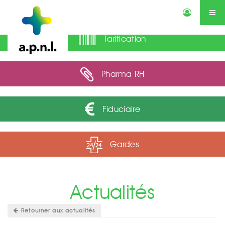
Tarification
Actualités
Annonces
Qui sommes-nous ?
Services
Contactez-nous
Agenda
Pharma RH
Fiduciaire
Gardes
Actualités
Retourner aux actualités