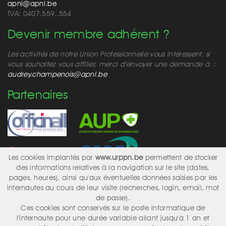
apnl@apnl.be
TVA: 0407.559..554
Devenir membre adhérent ?
Les activités de notre Union Professionnelle vous intéressent, si
vous souhaitez vous affilier, merci d’envoyer une demande à :
audrey.champenois@apnl.be
Partenaires
Les cookies implantés par
www.urppn.be
permettent de stocker
des informations relatives à la navigation sur le site (dates,
pages, heures), ainsi qu'aux éventuelles données saisies par les
internautes au cours de leur visite (recherches, login, email, mot
Réseaux sociaux
de passe).
Ces cookies sont conservés sur le poste informatique de
l'internaute pour une durée variable allant jusqu'à 1 an et