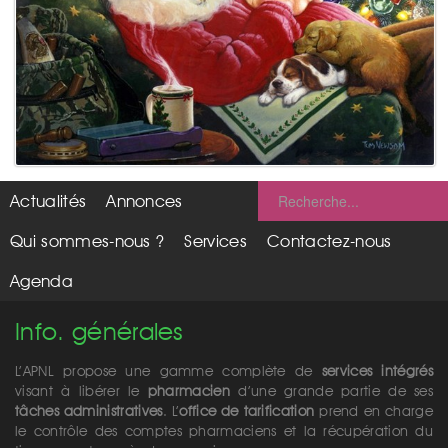
Actualités
Annonces
Qui sommes-nous ?
Services
Contactez-nous
Agenda
Info. générales
L’APNL propose une gamme complète de
services intégrés
visant à libérer le
pharmacien
d’une grande partie de ses
tâches administratives
. L’
office de tarification
prend en charge
le contrôle des comptes pharmaciens et la récupération du