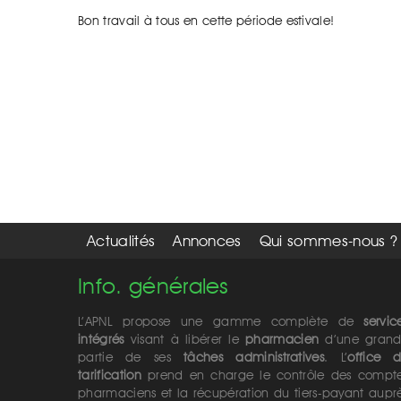
Bon travail à tous en cette période estivale!
Actualités
Annonces
Qui sommes-nous ?
Info. générales
L’APNL propose une gamme complète de
servic
intégrés
visant à libérer le
pharmacien
d’une gran
partie de ses
tâches administratives
. L’
office 
tarification
prend en charge le contrôle des compt
pharmaciens et la récupération du tiers-payant aupr