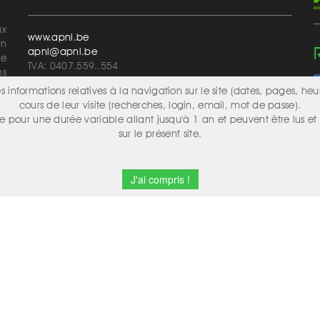
ux
www.apnl.be
on
apnl@apnl.be
de
TVA: 0407.559..554
ns
MA
Devenir membre adhérent ?
 informations relatives à la navigation sur le site (dates, pages, heu
ay
cours de leur visite (recherches, login, email, mot de passe).
ur
e pour une durée variable allant jusqu'à 1 an et peuvent être lus et 
Les activités de notre Union Professionnelle vous
sur le présent site.
intéressent, si vous souhaitez vous affilier, merci
d’envoyer une demande à :
audrey.champenois@apnl.be
J'ai compris !