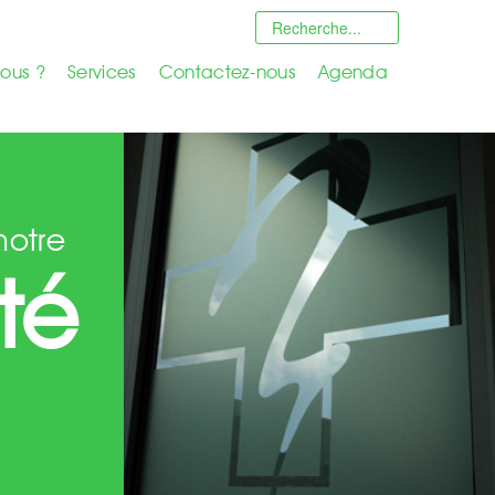
ous ?
Services
Contactez-nous
Agenda
notre
ité