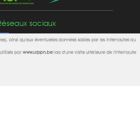
Réseaux sociaux
res), ainsi qu'aux éventuelles données saisies par les internautes au
utilisés par
www.urppn.be
lors d'une visite ultérieure de l'internaute
Design & Conception
Alka
2017 | © 2026 APNL