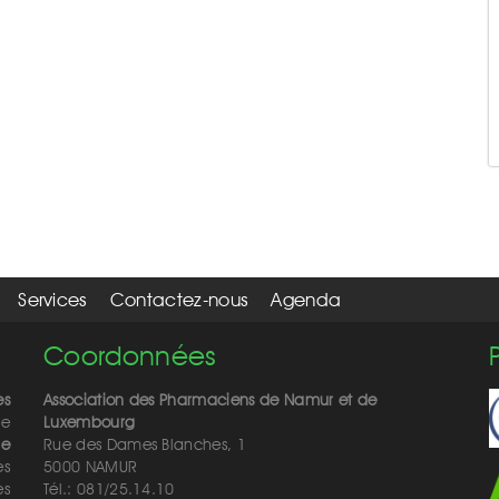
Services
Contactez-nous
Agenda
Coordonnées
es
Association des Pharmaciens de Namur et de
de
Luxembourg
de
Rue des Dames Blanches, 1
es
5000 NAMUR
ès
Tél.: 081/25.14.10